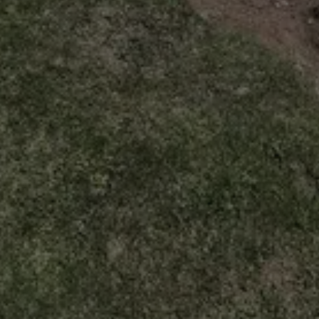
სიახლეები
გასული უქმეები
მეტად
პროდუქტიული
გამოდგა ჩვენი