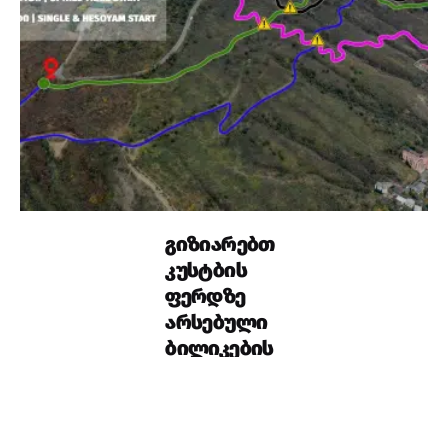
გიზიარებთ
კუსტბის
ფერდზე
არსებული
ბილიკების
ტრაექტორი
ებსა და
დანიშნულე