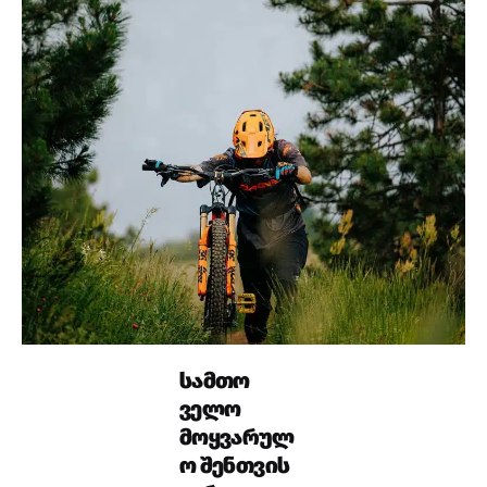
სამთო
ველო
მოყვარულ
ო შენთვის