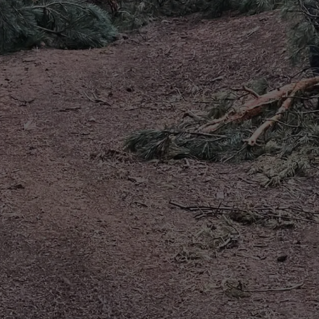
სიახლეები
რამოდენიმე
საათიანი
მუშაობა და
კოჯორი-
კუსტბის
მონაკვეთი
გაწმენდილია